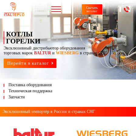
Скачать
каталог
КОТЛЫ
ГОРЕЛКИ
Эксклюзивный дистрибьютор оборудования
торговых марок
BALTUR
и
WIESBERG
в странах СНГ
Перейти в каталог
Поставка оборудования
Техническая поддержка
Запчасти
Эксклюзивный импортёр
в России и странах СНГ